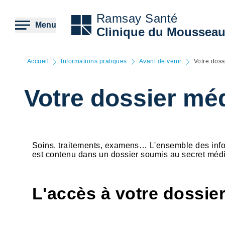
Aller
au
Ramsay Santé
contenu
Menu
Clinique du Moussea
principal
Accueil
Informations pratiques
Avant de venir
Votre doss
Votre dossier mé
Soins, traitements, examens… L'ensemble des infor
est contenu dans un dossier soumis au secret méd
L'accès à votre dossie