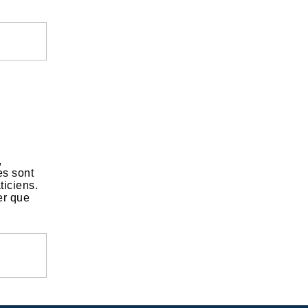
,
es sont
ticiens.
er que