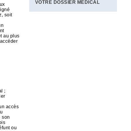
VOTRE DOSSIER MÉDICAL
aux
signé
, soit
un
nt
t au plus
z accéder
l ;
ier
 un accès
au
e son
ois
éfunt ou