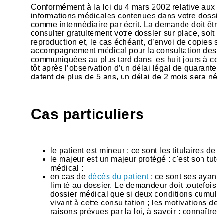
Conformément à la loi du 4 mars 2002 relative aux
informations médicales contenues dans votre dossie
comme intermédiaire par écrit. La demande doit être
consulter gratuitement votre dossier sur place, so
reproduction et, le cas échéant, d’envoi de copies
accompagnement médical pour la consultation des i
communiquées au plus tard dans les huit jours à c
tôt après l’observation d’un délai légal de quarant
datent de plus de 5 ans, un délai de 2 mois sera n
Cas particuliers
le patient est mineur : ce sont les titulaires d
le majeur est un majeur protégé : c'est son tu
médical ;
en cas de
décès du patient
: ce sont ses ayant
limité au dossier. Le demandeur doit toutefois j
dossier médical que si deux conditions cumula
vivant à cette consultation ; les motivations d
raisons prévues par la loi, à savoir : connaît