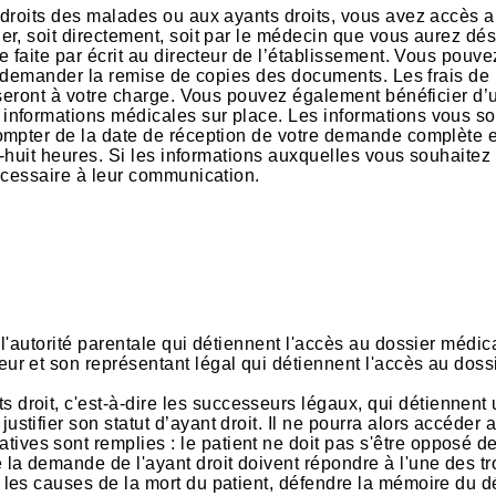
 droits des malades ou aux ayants droits, vous avez accès 
r, soit directement, soit par le médecin que vous aurez dé
 faite par écrit au directeur de l’établissement. Vous pouvez
it demander la remise de copies des documents. Les frais de
 seront à votre charge. Vous pouvez également bénéficier d’
nformations médicales sur place. Les informations vous so
ompter de la date de réception de votre demande complète e
e-huit heures. Si les informations auxquelles vous souhaite
écessaire à leur communication.
e l'autorité parentale qui détiennent l'accès au dossier médica
teur et son représentant légal qui détiennent l'accès au doss
s droit, c'est-à-dire les successeurs légaux, qui détiennent
ustifier son statut d’ayant droit. Il ne pourra alors accéder 
tives sont remplies : le patient ne doit pas s'être opposé d
e la demande de l'ayant droit doivent répondre à l'une des tr
re les causes de la mort du patient, défendre la mémoire du d