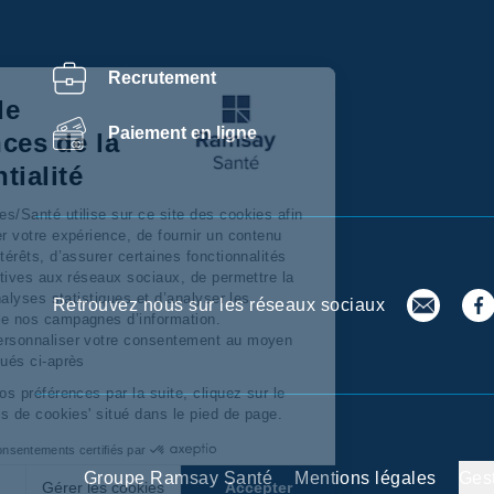
Recrutement
Centre de
Paiement en ligne
préférences de la
confidentialité
Ramsay Services/Santé utilise sur ce site des cookies afin
de personnaliser votre expérience, de fournir un contenu
adapté à vos intérêts, d’assurer certaines fonctionnalités
dont celles relatives aux réseaux sociaux, de permettre la
réalisation d’'analyses statistiques et d’analyser les
Retrouvez nous sur les réseaux sociaux
performances de nos campagnes d’information.
Vous pouvez personnaliser votre consentement au moyen
des boutons situés ci-après
Pour modifier vos préférences par la suite, cliquez sur le
lien 'Préférences de cookies' situé dans le pied de page.
Consentements certifiés par
Groupe Ramsay Santé
Mentions légales
Ges
Refuser
Gérer les cookies
Accepter