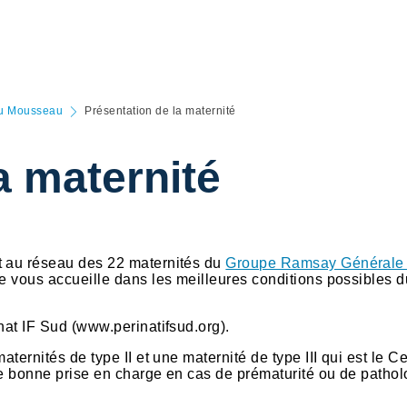
u
du Mousseau
Présentation de la maternité
a maternité
t au réseau des 22 maternités du
Groupe Ramsay Générale
le vous accueille dans les meilleures conditions possibles d
nat IF Sud (www.perinatifsud.org).
ternités de type II et une maternité de type III qui est le C
ne bonne prise en charge en cas de prématurité ou de pathol