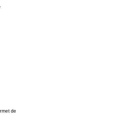
e
ermet de