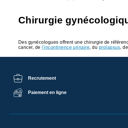
Chirurgie gynécologiq
Des gynécologues offrent une chirurgie de référen
cancer, de
l'incontinence urinaire
, du
prolapsus
, d
Recrutement
Centre de
Paiement en ligne
préférences de la
confidentialité
Ramsay Services/Santé utilise sur ce site des cookies afin
de personnaliser votre expérience, de fournir un contenu
adapté à vos intérêts, d’assurer certaines fonctionnalités