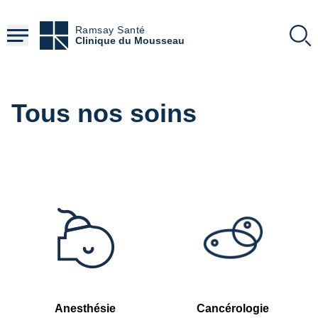
Aller
au
Ramsay Santé
contenu
Clinique du Mousseau
principal
Tous nos soins
Anesthésie
Cancérologie