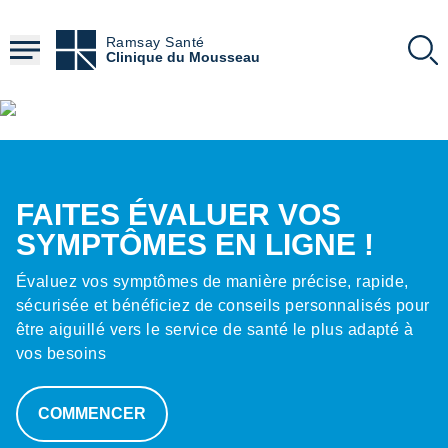
4
Aller
jours
au
Ramsay Santé
contenu
Clinique du Mousseau
délai moyen d'obtention d'un RDV pour une
principal
IRM dans nos centres
Contenu
HTML
La santé compte bien plus
que les chiffres ...
Mais certains chiffres comptent aussi
FAITES ÉVALUER VOS
En savoir plus
SYMPTÔMES EN LIGNE !
Évaluez vos symptômes de manière précise, rapide,
sécurisée et bénéficiez de conseils personnalisés pour
être aiguillé vers le service de santé le plus adapté à
vos besoins
COMMENCER