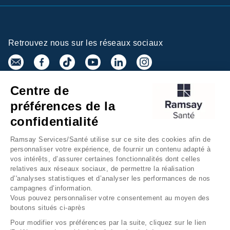
Retrouvez nous sur les réseaux sociaux
Centre de
Inscrivez-vous à la newsletter
préférences de la
confidentialité
Ramsay Services/Santé utilise sur ce site des cookies afin de
personnaliser votre expérience, de fournir un contenu adapté à
vos intérêts, d’assurer certaines fonctionnalités dont celles
relatives aux réseaux sociaux, de permettre la réalisation
d’'analyses statistiques et d’analyser les performances de nos
campagnes d’information.
Groupe Ramsay Santé
Mentions légales
Vous pouvez personnaliser votre consentement au moyen des
boutons situés ci-après
Gestion des cookies
Données personnelles
Pour modifier vos préférences par la suite, cliquez sur le lien
Accessibilité Numérique
Presse