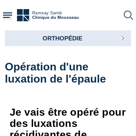
Aller
au
Ramsay Santé
contenu
Clinique du Mousseau
principal
ORTHOPÉDIE
Opération d'une
luxation de l'épaule
Je vais être opéré pour
des luxations
récidivantes de