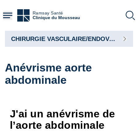
Aller
au
Ramsay Santé
contenu
Clinique du Mousseau
principal
CHIRURGIE VASCULAIRE/ENDOVASCULAIRE
Anévrisme aorte
abdominale
J'ai un anévrisme de
l’aorte abdominale