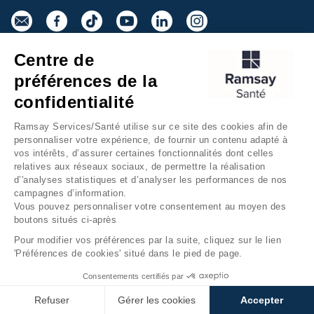
Centre de
Inscrivez-vous à la newsletter
préférences de la
confidentialité
Ramsay Services/Santé utilise sur ce site des cookies afin de
personnaliser votre expérience, de fournir un contenu adapté à
vos intérêts, d’assurer certaines fonctionnalités dont celles
relatives aux réseaux sociaux, de permettre la réalisation
d’'analyses statistiques et d’analyser les performances de nos
campagnes d’information.
Groupe Ramsay Santé
Mentions légales
Vous pouvez personnaliser votre consentement au moyen des
boutons situés ci-après
Gestion des cookies
Données personnelles
Pour modifier vos préférences par la suite, cliquez sur le lien
Accessibilité Numérique
Presse
'Préférences de cookies' situé dans le pied de page.
Fondation Ramsay Santé
Plan du site
Consentements certifiés par
Refuser
Gérer les cookies
Accepter